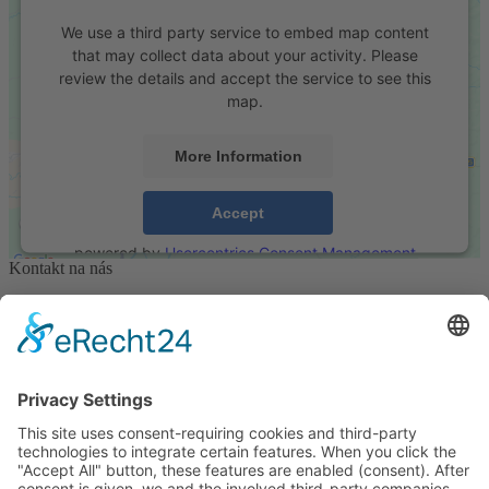
We use a third party service to embed map content
that may collect data about your activity. Please
review the details and accept the service to see this
map.
More Information
Accept
powered by
Usercentrics Consent Management
Kontakt na nás
Platform
&
eRecht24
AM-Tech GmbH
Industriegebiet Döllnitz 1
D-92690 Pressath
+49 (0) 9644 / 689 533 - 0
info@am-tech-gmbh.de
INFORMACE
Impressum