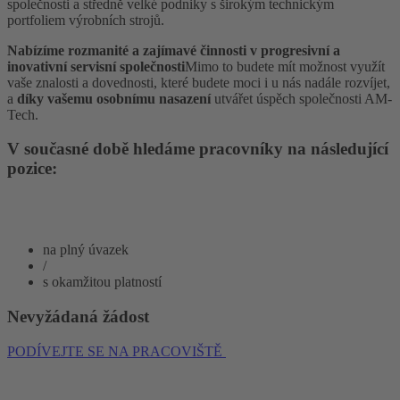
společnosti a středně velké podniky s širokým technickým
portfoliem výrobních strojů.
Nabízíme rozmanité a zajímavé činnosti v progresivní a
inovativní servisní společnosti
Mimo to budete mít možnost využít
vaše znalosti a dovednosti, které budete moci i u nás nadále rozvíjet,
a
díky vašemu osobnímu nasazení
utvářet úspěch společnosti AM-
Tech.
V současné době hledáme pracovníky na následující
pozice:
na plný úvazek
/
s okamžitou platností
Nevyžádaná žádost
PODÍVEJTE SE NA PRACOVIŠTĚ