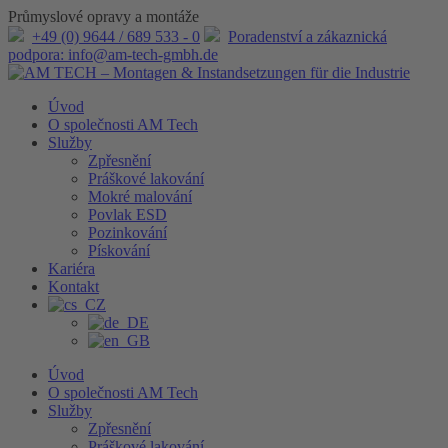
Průmyslové opravy a montáže
+49 (0) 9644 / 689 533 - 0
Poradenství a zákaznická
podpora: info@am-tech-gmbh.de
Úvod
O společnosti AM Tech
Služby
Zpřesnění
Práškové lakování
Mokré malování
Povlak ESD
Pozinkování
Pískování
Kariéra
Kontakt
Úvod
O společnosti AM Tech
Služby
Zpřesnění
Práškové lakování